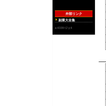
外部リンク
副業大全集
a:4339 t:2 y:4