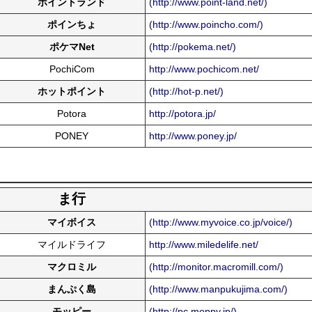
ポイントランド
(http://www.point-land.net/)
ポインちょ
(http://www.poincho.com/)
ポケマNet
(http://pokema.net/)
PochiCom
http://www.pochicom.net/
ホットポイント
(http://hot-p.net/)
Potora
http://potora.jp/
PONEY
http://www.poney.jp/
ま行
マイボイス
(http://www.myvoice.co.jp/voice/)
マイルドライフ
http://www.miledelife.net/
マクロミル
(http://monitor.macromill.com/)
まんぷく島
(http://www.manpukujima.com/)
モッピー
(http://pc.moppy.jp/)