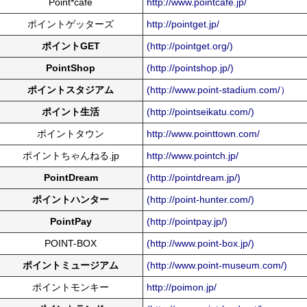
Point*café
http://www.pointcafe.jp/
ポイントゲッターズ
http://pointget.jp/
ポイントGET
(http://pointget.org/)
PointShop
(http://pointshop.jp/)
ポイントスタジアム
(http://www.point-stadium.com/）
ポイント生活
(http://pointseikatu.com/)
ポイントタウン
http://www.pointtown.com/
ポイントちゃんねる.jp
http://www.pointch.jp/
PointDream
(http://pointdream.jp/)
ポイントハンター
(http://point-hunter.com/)
PointPay
(http://pointpay.jp/)
POINT-BOX
(http://www.point-box.jp/)
ポイントミュージアム
(http://www.point-museum.com/)
ポイントモンキー
http://poimon.jp/