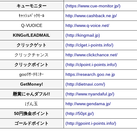
キューモニター
(https://www.cue-monitor.jp/)
ｷｬｯｼｭﾊﾞｯｸﾓｰﾙ
http://www.cashback.ne.jp/
Q-VUOICE
http://www.q-voice.net/
KINGofLEADMAIL
(http://kingmail.jp)
クリックゲット
(http://clget.i-points.info/)
クリックチャンス
http://www.clickchance.net/
クリックポイント
(http://clpoint.i-points.info/)
gooﾘｻｰﾁﾓﾆﾀｰ
https://research.goo.ne.jp
GetMoney!
(http://dietnavi.com/)
懸賞にゃんダフル!!
(http://www.nyandaful.jp/)
げん玉
http://www.gendama.jp/
50円換金ポイント
(http://50pt.jp/)
ゴールドポイント
(http://gpoint.i-points.info/)